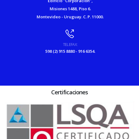
Edificio "Corporación",
Misiones 1488, Piso 6.
Montevideo - Uruguay. C. P. 11000.
TELEFAX:
598 (2) 915 8880 - 916 6354.
Certificaciones